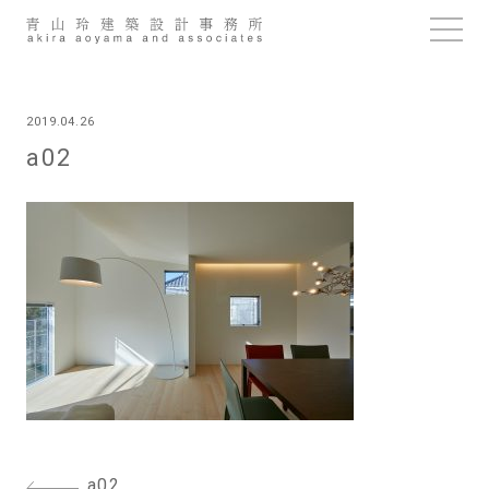
Skip
to
content
2019.04.26
a02
投
a02