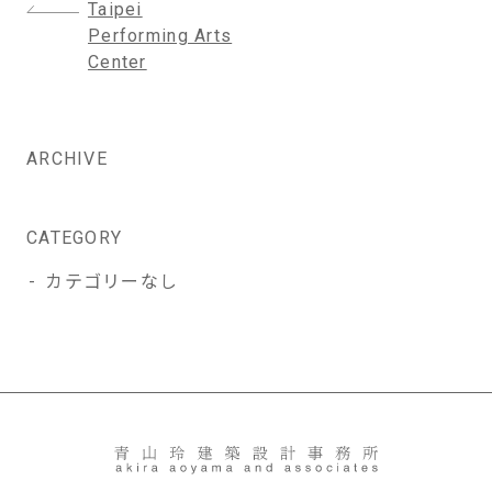
投
Taipei
稿
Performing Arts
ナ
Center
ビ
ゲ
ー
ARCHIVE
シ
ョ
ン
CATEGORY
カテゴリーなし