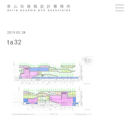
Skip
to
content
2019.05.28
ta32