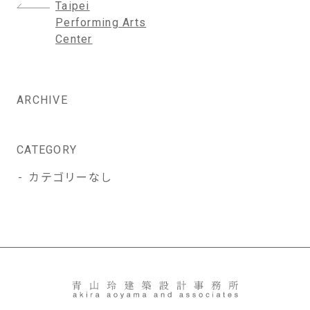
投
Taipei
稿
Performing Arts
ナ
Center
ビ
ゲ
ー
ARCHIVE
シ
ョ
ン
CATEGORY
カテゴリーなし