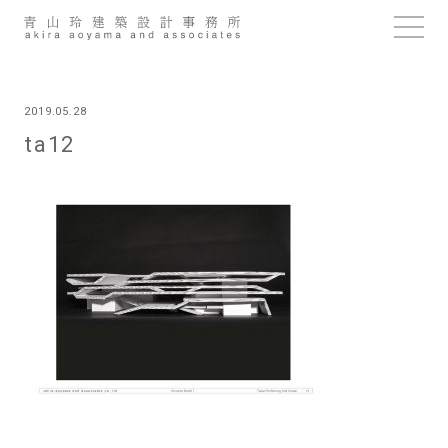
Skip
to
content
2019.05.28
ta12