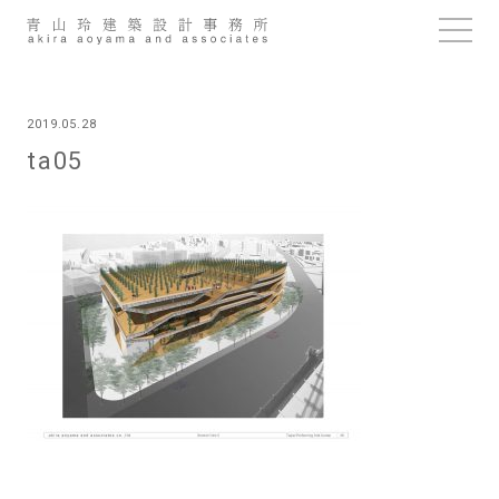
Skip
to
content
2019.05.28
ta05