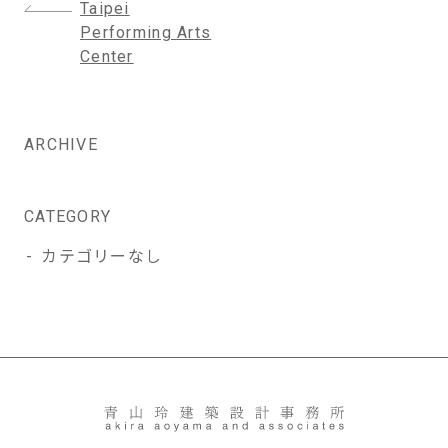
投
Taipei
稿
Performing Arts
ナ
Center
ビ
ゲ
ー
ARCHIVE
シ
ョ
ン
CATEGORY
カテゴリーなし