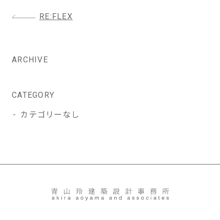
投
RE:FLEX
稿
ナ
ビ
ARCHIVE
ゲ
ー
シ
CATEGORY
ョ
カテゴリーなし
ン