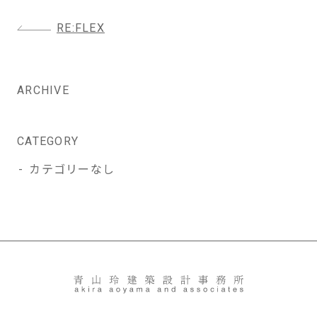
投
RE:FLEX
稿
ナ
ビ
ARCHIVE
ゲ
ー
シ
CATEGORY
ョ
カテゴリーなし
ン