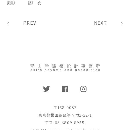
撮影
淺川 敏
投
PREV
NEXT
稿
ナ
ビ
ゲ
ー
シ
ョ
ン
〒158-0082
東京都世田谷区等々力2-22-1
TEL:03-6809-8955