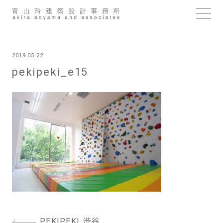
Skip
to
content
2019.05.22
pekipeki_e15
投
PEKIPEKI 渋谷