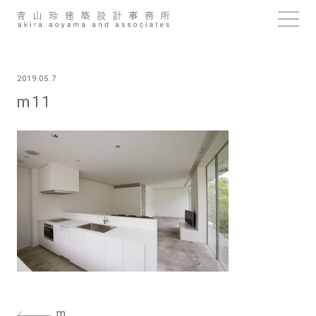
Skip
to
content
2019.05.7
m11
投
m