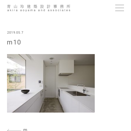
Skip
to
content
2019.05.7
m10
投
m