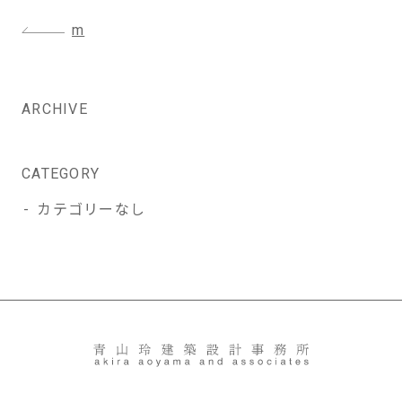
投
m
稿
ナ
ビ
ARCHIVE
ゲ
ー
シ
CATEGORY
ョ
カテゴリーなし
ン