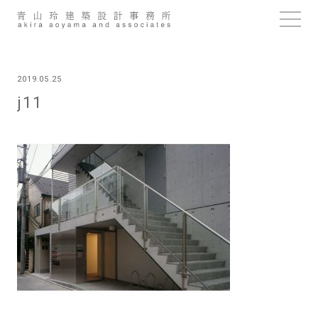
Skip
to
content
2019.05.25
j11