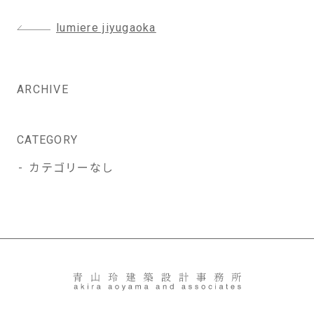
投
lumiere jiyugaoka
稿
ナ
ビ
ARCHIVE
ゲ
ー
シ
CATEGORY
ョ
カテゴリーなし
ン