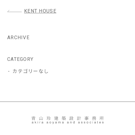
投
KENT HOUSE
稿
ナ
ビ
ARCHIVE
ゲ
ー
シ
CATEGORY
ョ
カテゴリーなし
ン