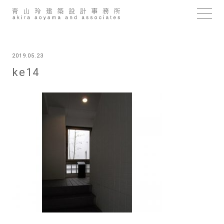
Skip
to
content
2019.05.23
ke14