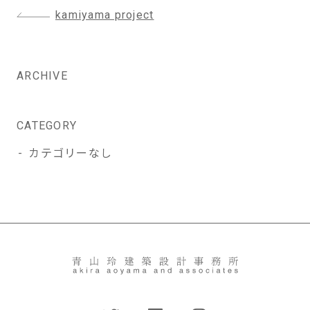
投
kamiyama project
稿
ナ
ビ
ARCHIVE
ゲ
ー
シ
CATEGORY
ョ
カテゴリーなし
ン