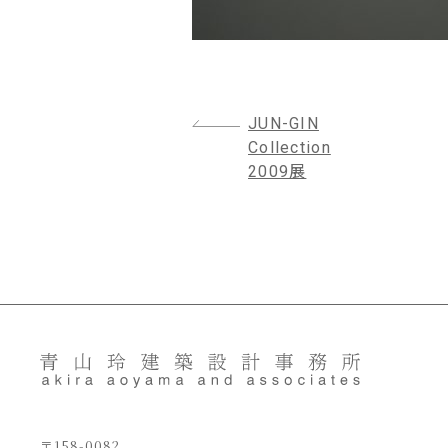
投
JUN-GIN
稿
Collection
2009展
ナ
ビ
ゲ
ー
シ
ョ
ン
〒158-0082