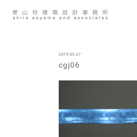
Skip
to
content
2019.05.27
cgj06