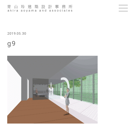
Skip
to
content
2019.05.30
g9