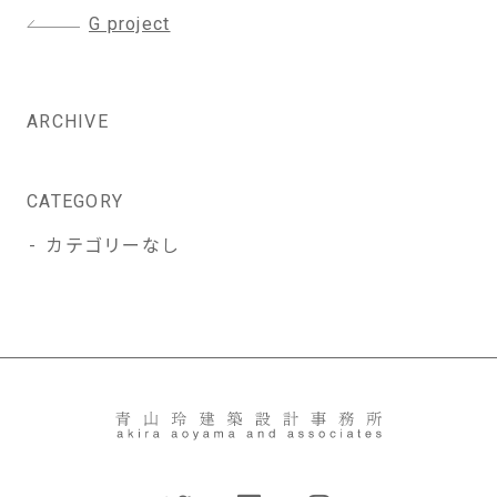
投
G project
稿
ナ
ビ
ARCHIVE
ゲ
ー
シ
CATEGORY
ョ
カテゴリーなし
ン