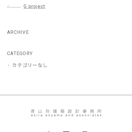
投
G project
稿
ナ
ビ
ARCHIVE
ゲ
ー
シ
CATEGORY
ョ
カテゴリーなし
ン