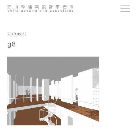
Skip
to
content
2019.05.30
g8