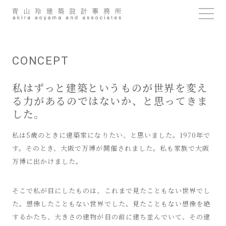
Skip
to
content
CONCEPT
私はずっと建築というものが世界を変え
る力があるのではないか、と思ってきま
した。
私は5歳のときに建築家になりたい、と思いました。1970年で
す。そのとき、大阪で万博が開催されました。私も家族で大阪
万博に出かけました。
そこで私が目にしたものは、これまで見たこともない世界でし
た。想像したこともない世界でした。見たこともない想像を絶
するかたち、大きさの建物が目の前に建ち並んでいて、その建