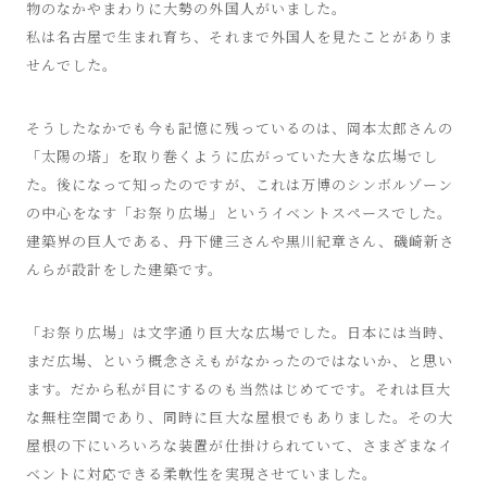
物のなかやまわりに大勢の外国人がいました。
私は名古屋で生まれ育ち、それまで外国人を見たことがありま
せんでした。
そうしたなかでも今も記憶に残っているのは、岡本太郎さんの
「太陽の塔」を取り巻くように広がっていた大きな広場でし
た。後になって知ったのですが、これは万博のシンボルゾーン
の中心をなす「お祭り広場」というイベントスペースでした。
建築界の巨人である、丹下健三さんや黒川紀章さん、磯崎新さ
んらが設計をした建築です。
「お祭り広場」は文字通り巨大な広場でした。日本には当時、
まだ広場、という概念さえもがなかったのではないか、と思い
ます。だから私が目にするのも当然はじめてです。それは巨大
な無柱空間であり、同時に巨大な屋根でもありました。その大
屋根の下にいろいろな装置が仕掛けられていて、さまざまなイ
ベントに対応できる柔軟性を実現させていました。